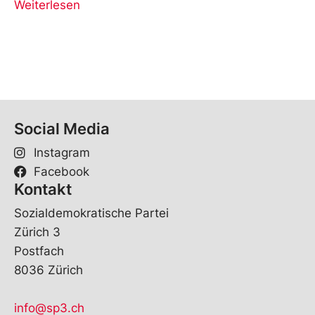
Weiterlesen
Social Media
Instagram
Facebook
Kontakt
So­zi­al­de­mo­kra­ti­sche Par­tei
Zürich 3
Post­fach
8036 Zürich
info@sp3.ch