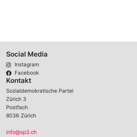
Social Media
Instagram
Facebook
Kontakt
So­zi­al­de­mo­kra­ti­sche Par­tei
Zürich 3
Post­fach
8036 Zürich
info@sp3.ch